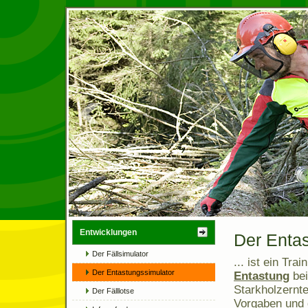
Entwicklungen
Der Enta
Der Fällsimulator
... ist ein Tr
Der Entastungssimulator
Entastung
bei
Starkholzernt
Der Fälllotse
Vorgaben und 