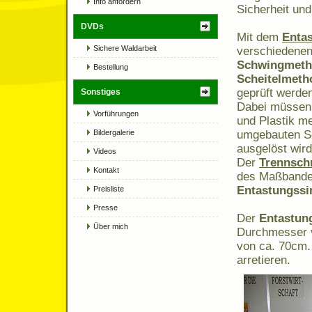
Info anfordern
Sicherheit un
DVDs
Mit dem
Enta
Sichere Waldarbeit
verschiedene
Schwingmeth
Bestellung
Scheitelmet
geprüft werde
Sonstiges
Dabei müssen
Vorführungen
und Plastik m
Bildergalerie
umgebauten Sc
ausgelöst wird
Videos
Der
Trennschn
Kontakt
des Maßbande
Entastungssi
Preisliste
Presse
Der
Entastun
Über mich
Durchmesser v
von ca. 70cm.
arretieren.